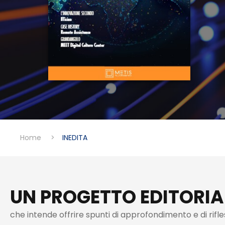
Home
>
INEDITA
UN PROGETTO EDITORIA
che intende offrire spunti di approfondimento e di rifl