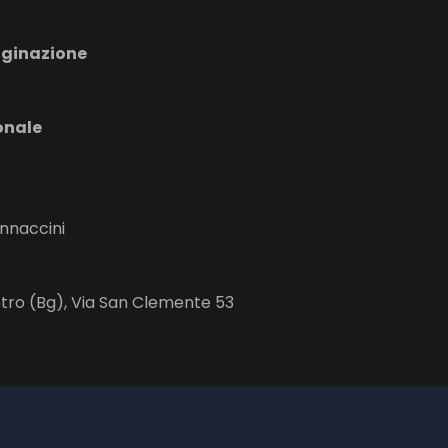
aginazione
onale
annaccini
etro (Bg), Via San Clemente 53